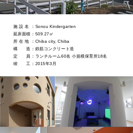
施 設 名
：
Sonou Kindergarten
延床面積
：
509.27㎡
所 在 地
：
Chiba city, Chiba
構 造
：
鉄筋コンクリート造
定 員
：
ランチルーム60名 小規模保育所18名
竣 工
：
2015年3月