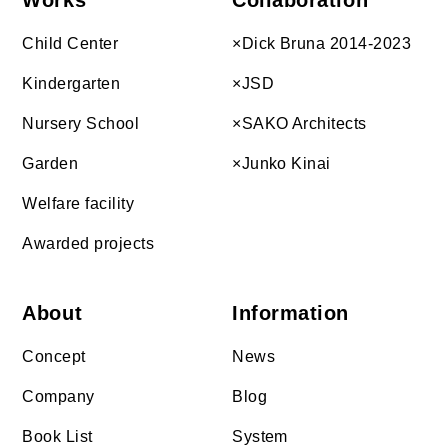
Child Center
×Dick Bruna 2014-2023
Kindergarten
×JSD
Nursery School
×SAKO
Architects
Garden
×Junko Kinai
Welfare facility
Awarded projects
About
Information
Concept
News
Company
Blog
Book List
System