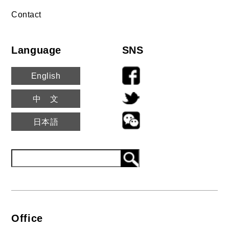
Contact
Language
SNS
English
中文
日本語
Office