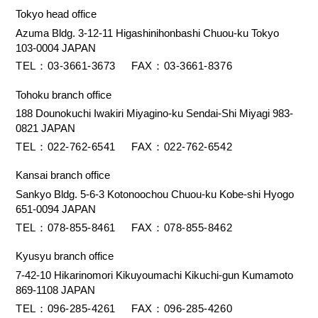
Tokyo head office
Azuma Bldg. 3-12-11 Higashinihonbashi Chuou-ku Tokyo
103-0004 JAPAN
TEL
03-3661-3673
FAX
03-3661-8376
Tohoku branch office
188 Dounokuchi Iwakiri Miyagino-ku Sendai-Shi Miyagi 983-
0821 JAPAN
TEL
022-762-6541
FAX
022-762-6542
Kansai branch office
Sankyo Bldg. 5-6-3 Kotonoochou Chuou-ku Kobe-shi Hyogo
651-0094 JAPAN
TEL
078-855-8461
FAX
078-855-8462
Kyusyu branch office
7-42-10 Hikarinomori Kikuyoumachi Kikuchi-gun Kumamoto
869-1108 JAPAN
TEL
096-285-4261
FAX
096-285-4260