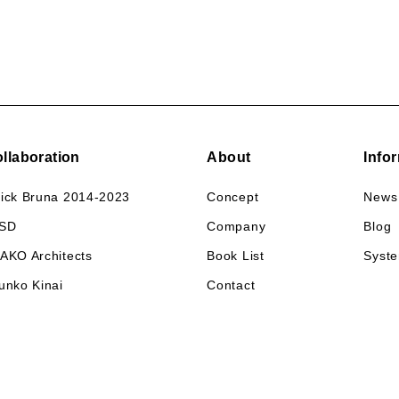
llaboration
About
Info
ick Bruna 2014-2023
Concept
News
SD
Company
Blog
SAKO
Architects
Book List
Syst
unko Kinai
Contact