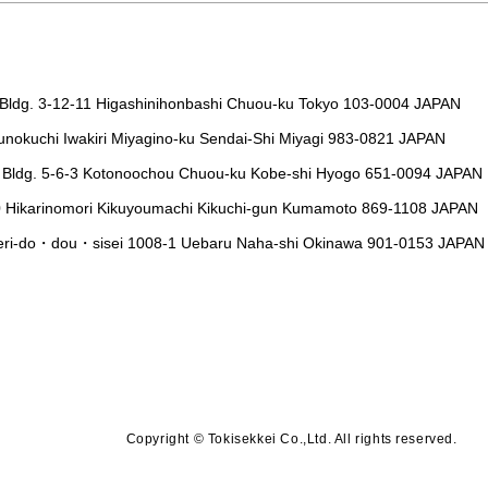
Bldg. 3-12-11 Higashinihonbashi Chuou-ku Tokyo 103-0004 JAPAN
nokuchi Iwakiri Miyagino-ku Sendai-Shi Miyagi 983-0821 JAPAN
 Bldg. 5-6-3 Kotonoochou Chuou-ku Kobe-shi Hyogo 651-0094 JAPAN
0 Hikarinomori Kikuyoumachi Kikuchi-gun Kumamoto 869-1108 JAPAN
eri-do・dou・sisei 1008-1 Uebaru Naha-shi Okinawa 901-0153 JAPAN
Copyright
©
Tokisekkei Co.,Ltd. All rights reserved.