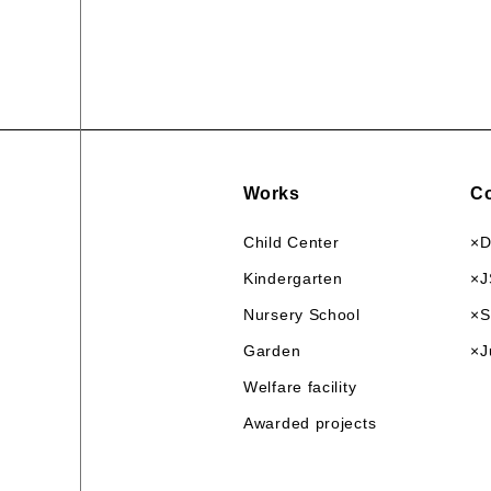
Works
Co
Child Center
×D
Kindergarten
×J
Nursery School
×
Garden
×J
Welfare facility
Awarded projects