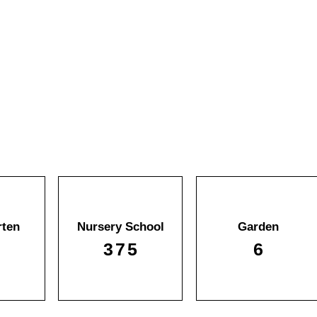
rten
Nursery School
Garden
0
375
6