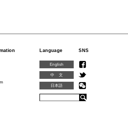
rmation
Language
SNS
English
中文
em
日本語