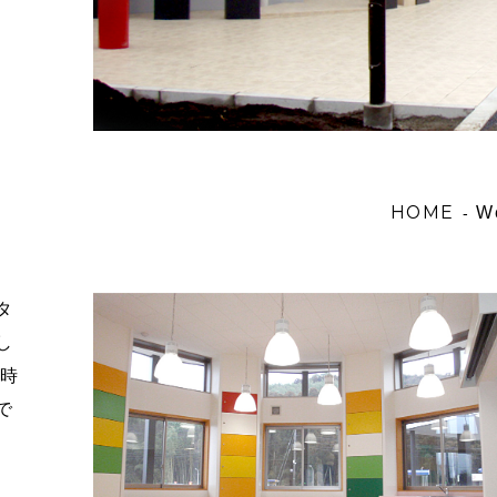
HOME
We
-
タ
し
ち時
で