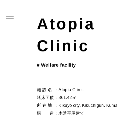
Atopia
Clinic
#
Welfare facility
施 設 名
：
Atopia Clinic
延床面積
：
861.42㎡
所 在 地
：
Kikuyo city, Kikuchigun, Kum
構 造
：
木造平屋建て