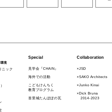
Special
Collaboration
活環境
見学会『CHAIN』
×JSD
リニック
海外での活動
×SAKO Architects
こどもけんちく
×Junko Kinai
I）
教育プログラム
×Dick Bruna
首里城たんぽぽの瓦
2014-2023
ン
堂