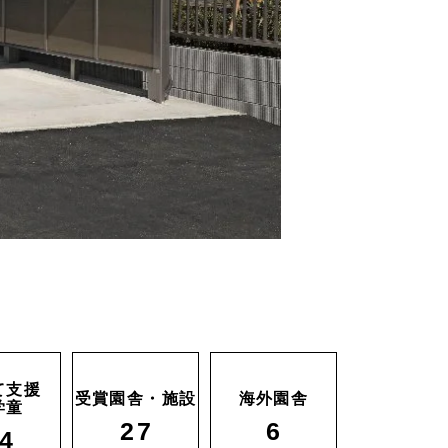
て支援
受賞園舎・施設
海外園舎
学童
27
6
4