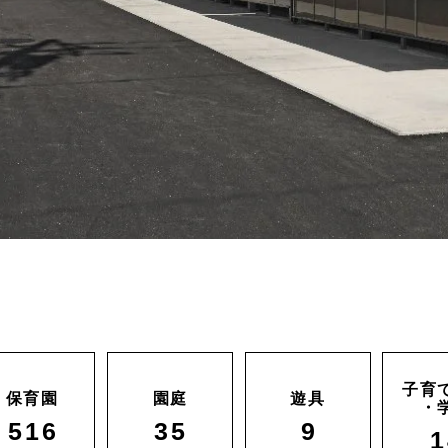
子育
保育園
園庭
遊具
・
516
35
9
1