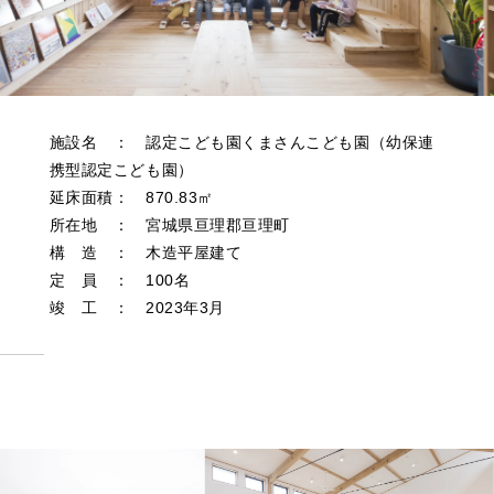
施設名 ： 認定こども園くまさんこども園（幼保連
携型認定こども園）
延床面積： 870.83㎡
所在地 ： 宮城県亘理郡亘理町
構 造 ： 木造平屋建て
定 員 ： 100名
竣 工 ： 2023年3月