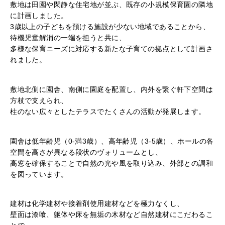
敷地は田園や閑静な住宅地が並ぶ、既存の小規模保育園の隣地
に計画しました。
3歳以上の子どもを預ける施設が少ない地域であることから、
待機児童解消の一端を担うと共に、
多様な保育ニーズに対応する新たな子育ての拠点として計画さ
れました。
敷地北側に園舎、南側に園庭を配置し、内外を繋ぐ軒下空間は
方杖で支えられ、
柱のない広々としたテラスでたくさんの活動が発展します。
園舎は低年齢児（0-満3歳）、高年齢児（3-5歳）、ホールの各
空間を高さが異なる段状のヴォリュームとし、
高窓を確保することで自然の光や風を取り込み、外部との調和
を図っています。
建材は化学建材や接着剤使用建材などを極力なくし、
壁面は漆喰、躯体や床を無垢の木材など自然建材にこだわるこ