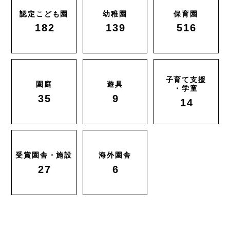
認定こども園
幼稚園
保育園
182
139
516
子育て支援
園庭
遊具
・学童
35
9
14
受賞園舎・施設
海外園舎
27
6