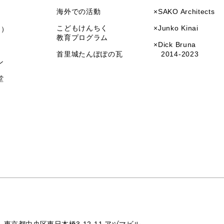
海外での活動
×SAKO Architects
こどもけんちく
×Junko Kinai
I）
教育プログラム
×Dick Bruna
首里城たんぽぽの瓦
2014-2023
ン
堂
東京都中央区東日本橋3-12-11 アヅマビル