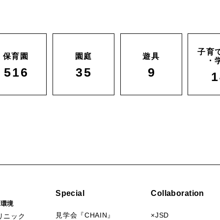
子育
保育園
園庭
遊具
・
516
35
9
1
Special
Collaboration
活環境
見学会『CHAIN』
×JSD
リニック