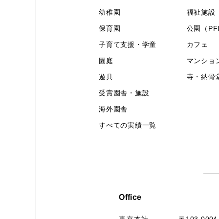
幼稚園
福祉施設
保育園
公園（PF
子育て支援・学童
カフェ
園庭
マンショ
遊具
寺・納骨
受賞園舎・施設
海外園舎
すべての実績一覧
Office
〒103-0004