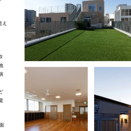
超え
タ
地
演
ど
庭
面