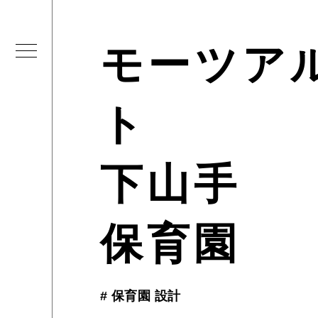
モーツア
ト
下山手
保育園
#
保育園 設計