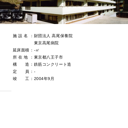
施 設 名
：
財団法人 高尾保養院
東京高尾病院
延床面積
：
‐㎡
所 在 地
：
東京都八王子市
構 造
：
鉄筋コンクリート造
定 員
：
‐
竣 工
：
2004年9月