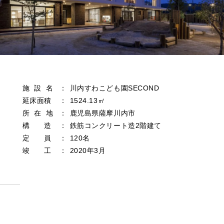
施 設 名
：
川内すわこども園SECOND
延床面積
：
1524.13㎡
所 在 地
：
鹿児島県薩摩川内市
構 造
：
鉄筋コンクリート造2階建て
定 員
：
120名
竣 工
：
2020年3月