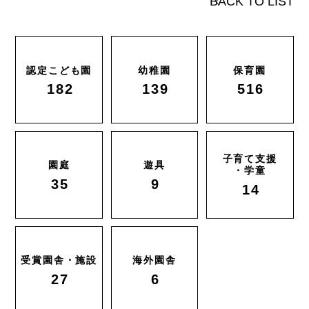
BACK TO LIST
認定こども園
幼稚園
保育園
182
139
516
子育て支援
園庭
遊具
・学童
35
9
14
受賞園舎・施設
海外園舎
27
6