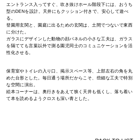
エントランス入ってすぐ、吹き抜けホール階段下には、おうち
型のDENを設計。天井にもクッション付きで、安心して遊べ
る。
登園用玄関と、園庭に出るための玄関は、土間でつないで東西
に分けた。
ガラスにデザインした動物の顔パネルの小さな工夫は、ガラス
を隔てても言葉以外で測る園児同士のコミュニケーションを活
性化させる。
保育室やトイレの入り口、掲示スペース等、上部左右の角を丸
めた台形とした。毎日通う場所だからこそ、些細な工夫で特別
な空間に演出。
絵本コーナーは、奥行きをあえて狭く天井も低くし、落ち着い
て本を読めるようクロスも深い青とした。