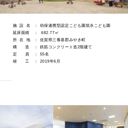
施 設 名
：
幼保連携型認定こども園筑水こども園
延床面積
：
682.77㎡
所 在 地
：
佐賀県三養基郡みやき町
構 造
：
鉄筋コンクリート造2階建て
定 員
：
55名
竣 工
：
2019年6月