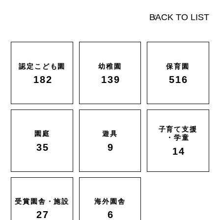
BACK TO LIST
認定こども園
幼稚園
保育園
182
139
516
子育て支援
園庭
遊具
・学童
35
9
14
受賞園舎・施設
海外園舎
27
6