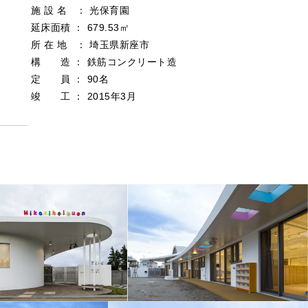
施 設 名 ： 光保育園
延床面積 ： 679.53㎡
所 在 地 ： 埼玉県新座市
構 造 ： 鉄筋コンクリート造
定 員 ： 90名
竣 工 ： 2015年3月