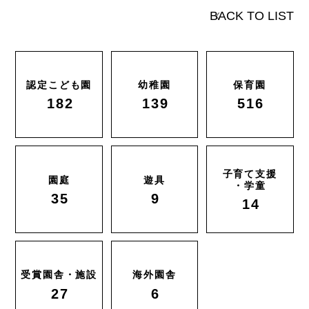
BACK TO LIST
認定こども園
幼稚園
保育園
182
139
516
子育て支援
園庭
遊具
・学童
35
9
14
受賞園舎・施設
海外園舎
27
6