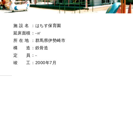
施 設 名
：
はちす保育園
延床面積
：
‐㎡
所 在 地
：
群馬県伊勢崎市
構 造
：
鉄骨造
定 員
：
‐
竣 工
：
2000年7月