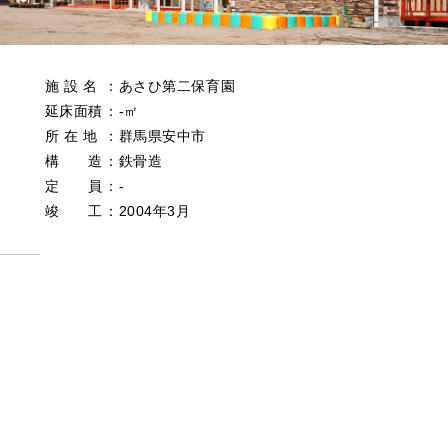
施 設 名
：
あさひ第二保育園
延床面積
：
‐㎡
所 在 地
：
群馬県安中市
構 造
：
鉄骨造
定 員
：
‐
竣 工
：
2004年3月