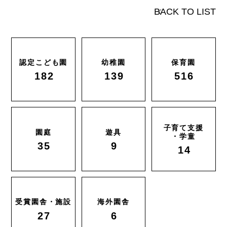
BACK TO LIST
認定こども園
幼稚園
保育園
182
139
516
子育て支援
園庭
遊具
・学童
35
9
14
受賞園舎・施設
海外園舎
27
6