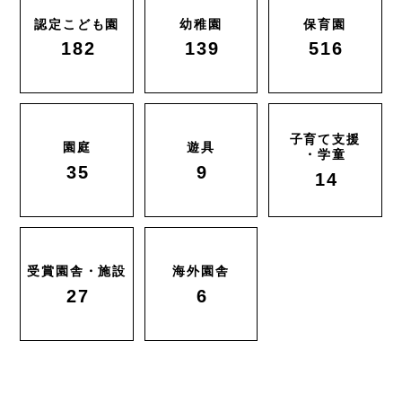
認定こども園
幼稚園
保育園
182
139
516
子育て支援
園庭
遊具
・学童
35
9
14
受賞園舎・施設
海外園舎
27
6