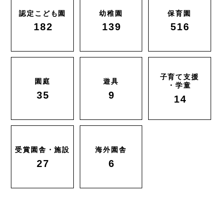
認定こども園
幼稚園
保育園
182
139
516
子育て支援
園庭
遊具
・学童
35
9
14
受賞園舎・施設
海外園舎
27
6