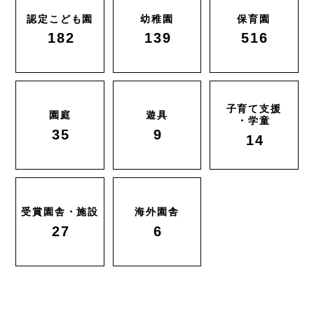
認定こども園
幼稚園
保育園
182
139
516
子育て支援
園庭
遊具
・学童
35
9
14
受賞園舎・施設
海外園舎
27
6