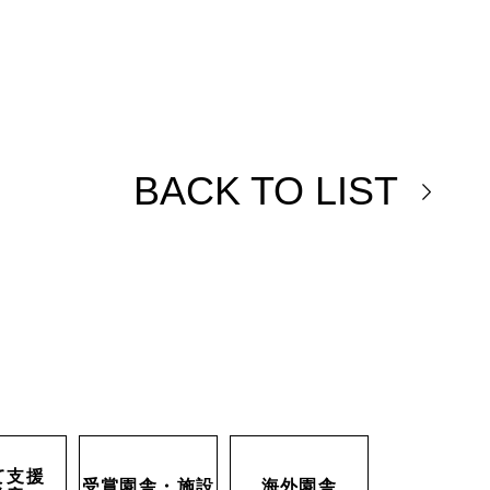
BACK TO LIST
て支援
受賞園舎・施設
海外園舎