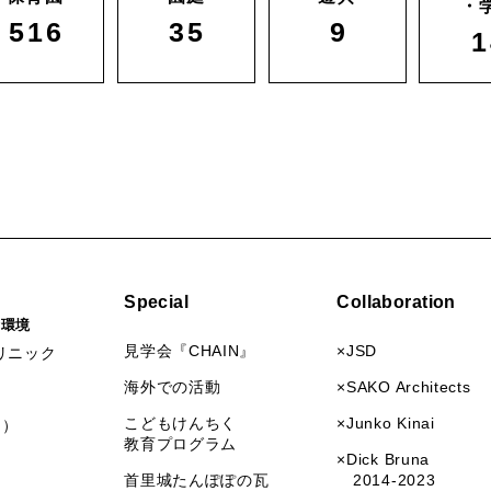
・
516
35
9
1
Special
Collaboration
活環境
見学会『CHAIN』
×JSD
リニック
海外での活動
×SAKO Architects
こどもけんちく
×Junko Kinai
I）
教育プログラム
×Dick Bruna
首里城たんぽぽの瓦
2014-2023