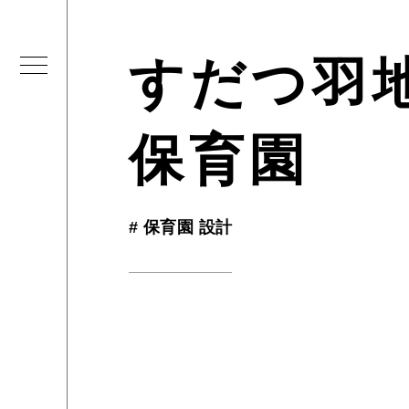
すだつ羽
保育園
#
保育園 設計