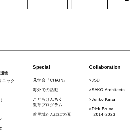
Special
Collaboration
活環境
見学会『CHAIN』
×JSD
リニック
海外での活動
×SAKO Architects
こどもけんちく
×Junko Kinai
I）
教育プログラム
×Dick Bruna
首里城たんぽぽの瓦
2014-2023
ン
堂