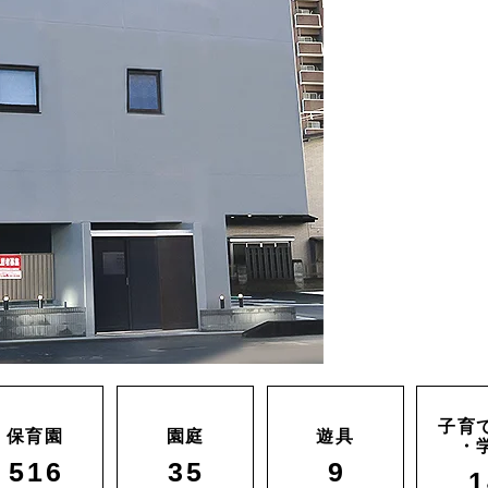
子育
保育園
園庭
遊具
・
516
35
9
1