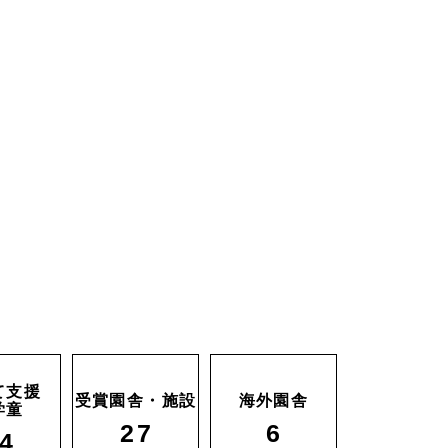
て支援
受賞園舎・施設
海外園舎
学童
27
6
4