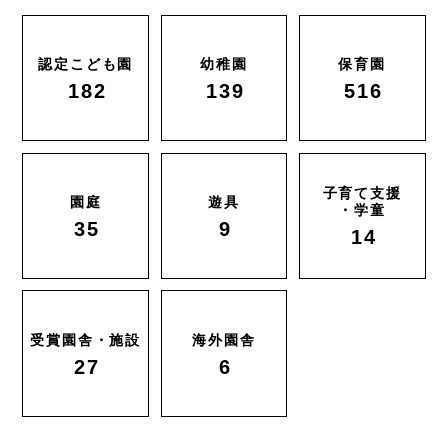
認定こども園
幼稚園
保育園
182
139
516
子育て支援
園庭
遊具
・学童
35
9
14
受賞園舎・施設
海外園舎
27
6