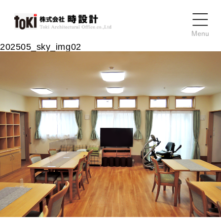
202505_sky_img02