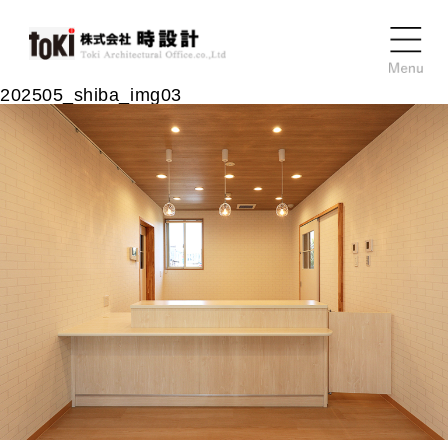
202505_shiba_img03