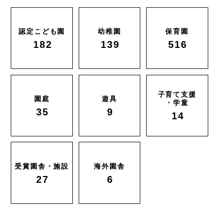
認定こども園
幼稚園
保育園
182
139
516
子育て支援
園庭
遊具
・学童
35
9
14
受賞園舎・施設
海外園舎
27
6