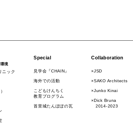
Special
Collaboration
活環境
見学会『CHAIN』
×JSD
リニック
海外での活動
×SAKO Architects
こどもけんちく
×Junko Kinai
I）
教育プログラム
×Dick Bruna
首里城たんぽぽの瓦
2014-2023
ン
堂