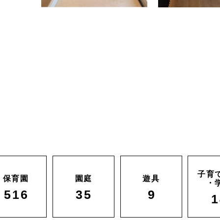
子育
保育園
園庭
遊具
・
516
35
9
1