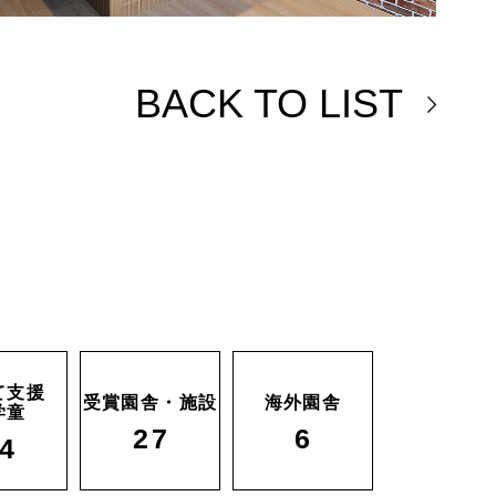
BACK TO LIST
て支援
受賞園舎・施設
海外園舎
学童
27
6
4