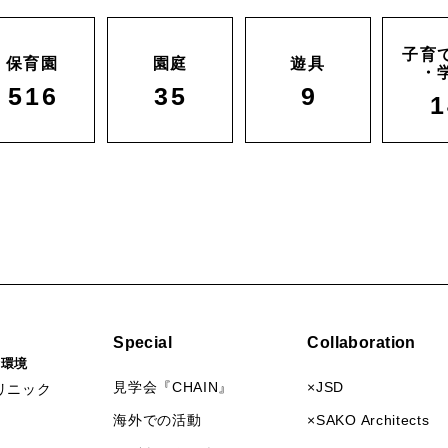
子育
保育園
園庭
遊具
・
516
35
9
1
Special
Collaboration
活環境
見学会『CHAIN』
×JSD
リニック
海外での活動
×SAKO Architects