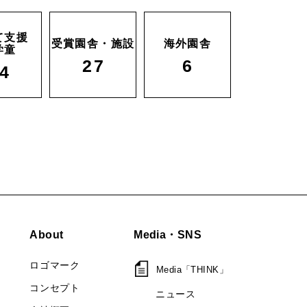
て支援
受賞園舎・施設
海外園舎
学童
27
6
4
About
Media・SNS
ロゴマーク
Media「THINK」
コンセプト
ニュース