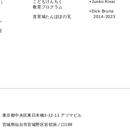
こどもけんちく
×Junko Kinai
I）
教育プログラム
×Dick Bruna
首里城たんぽぽの瓦
2014-2023
ン
堂
東京都中央区東日本橋3-12-11 アヅマビル
宮城県仙台市宮城野区岩切洞ノ口188