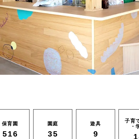
子育
保育園
園庭
遊具
・
516
35
9
1