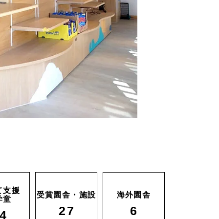
て支援
受賞園舎・施設
海外園舎
学童
27
6
4