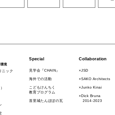
Special
Collaboration
活環境
見学会『CHAIN』
×JSD
リニック
海外での活動
×SAKO Architects
こどもけんちく
×Junko Kinai
I）
教育プログラム
×Dick Bruna
首里城たんぽぽの瓦
2014-2023
ン
堂