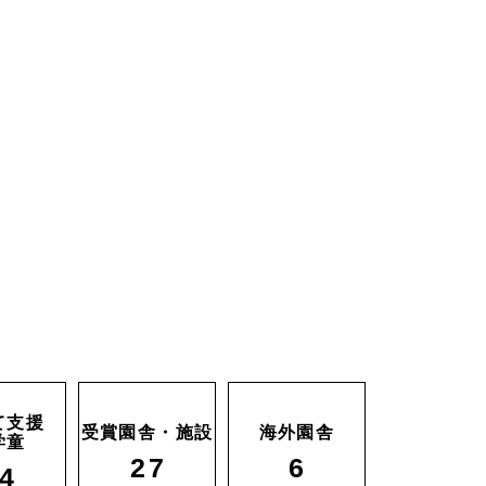
て支援
受賞園舎・施設
海外園舎
学童
27
6
4