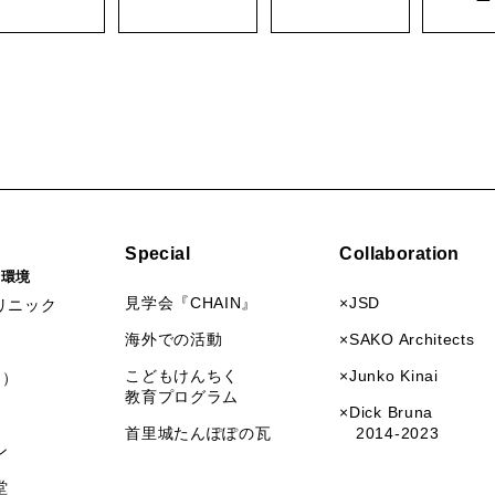
Special
Collaboration
活環境
見学会『CHAIN』
×JSD
リニック
海外での活動
×SAKO Architects
こどもけんちく
×Junko Kinai
I）
教育プログラム
×Dick Bruna
首里城たんぽぽの瓦
2014-2023
ン
堂