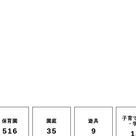
子育
保育園
園庭
遊具
・
516
35
9
1