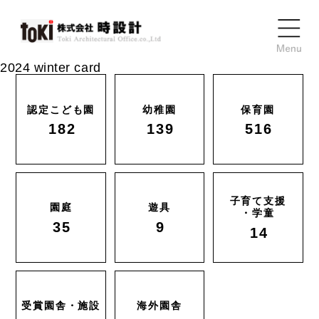
2024 winter card
認定こども園
幼稚園
保育園
182
139
516
子育て支援
園庭
遊具
・学童
35
9
14
受賞園舎・施設
海外園舎