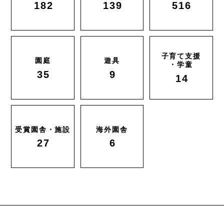
182
139
516
子育て支援
園庭
遊具
・学童
35
9
14
受賞園舎・施設
海外園舎
27
6