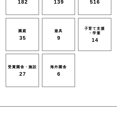
182
139
516
子育て支援
園庭
遊具
・学童
35
9
14
受賞園舎・施設
海外園舎
27
6