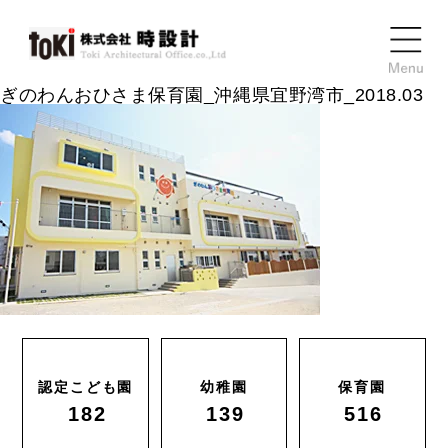
ぎのわんおひさま保育園_沖縄県宜野湾市_2018.03
認定こども園
幼稚園
保育園
182
139
516