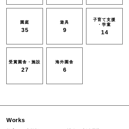
子育て支援
園庭
遊具
・学童
35
9
14
受賞園舎・施設
海外園舎
27
6
Works