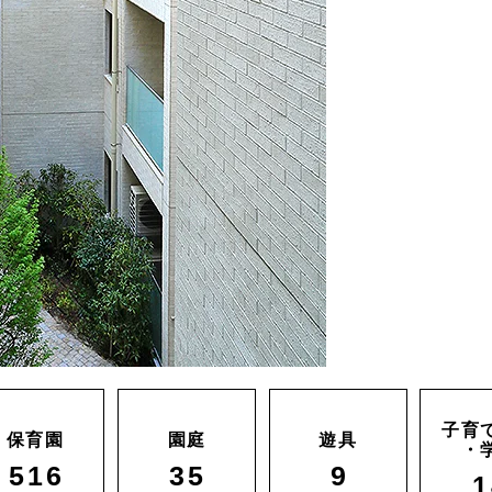
子育
保育園
園庭
遊具
・
516
35
9
1