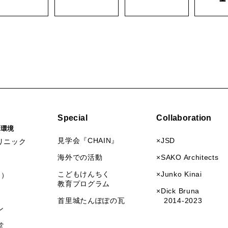
Special
Collaboration
活環境
見学会『CHAIN』
×JSD
リニック
海外での活動
×SAKO Architects
こどもけんちく
×Junko Kinai
I）
教育プログラム
×Dick Bruna
首里城たんぽぽの瓦
2014-2023
ン
堂