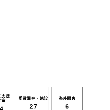
て支援
受賞園舎・施設
海外園舎
学童
27
6
4