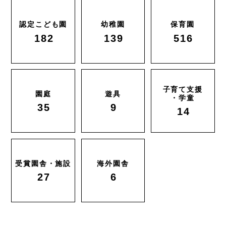
認定こども園
幼稚園
保育園
182
139
516
子育て支援
園庭
遊具
・学童
35
9
14
受賞園舎・施設
海外園舎
27
6