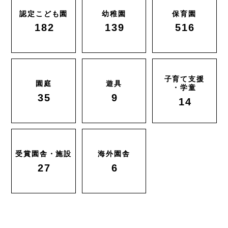
認定こども園
幼稚園
保育園
182
139
516
子育て支援
園庭
遊具
・学童
35
9
14
受賞園舎・施設
海外園舎
27
6