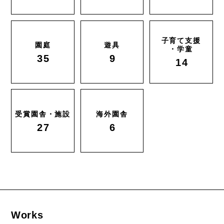
子育て支援
園庭
遊具
・学童
35
9
14
受賞園舎・施設
海外園舎
27
6
Works